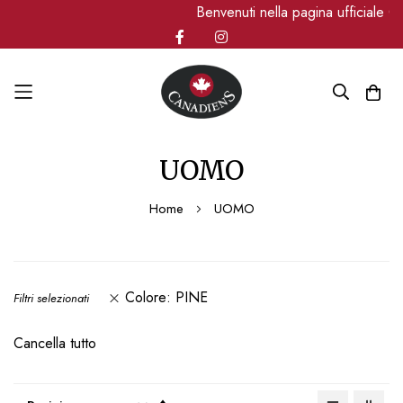
Benvenuti nella pagina ufficiale Canadi
Salta
UOMO
al
contenuto
Home
UOMO
Colore
PINE
Filtri selezionati
Cancella tutto
Imposta