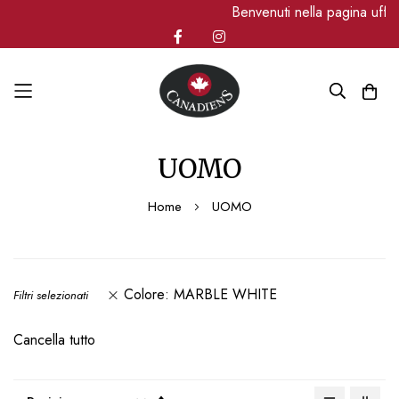
Benvenuti nella pagina uffi
Salta
UOMO
al
contenuto
Home
UOMO
Colore
MARBLE WHITE
Filtri selezionati
Cancella tutto
Imposta