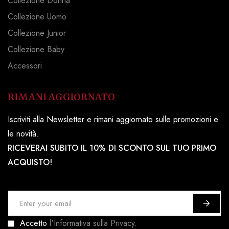
Collezione Donna
Collezione Uomo
Collezione Junior
Collezione Baby
Accessori
RIMANI AGGIORNATO
Iscriviti alla Newsletter e rimani aggiornato sulle promozioni e
le novità.
RICEVERAI SUBITO IL 10% DI SCONTO SUL TUO PRIMO
ACQUISTO!
I
s
Accetto
l'Informativa sulla Privacy.
c