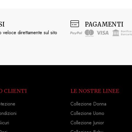
SI
PAGAMENTI
 veloce direttamente sul sito
O CLIENTI
LE NOSTRE LINEE
otezione
Collezione Donna
ondizioni
Collezione Uomo
icuri
Collezione Junior