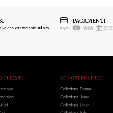
SI
PAGAMENTI
 veloce direttamente sul sito
O CLIENTI
LE NOSTRE LINEE
otezione
Collezione Donna
ondizioni
Collezione Uomo
icuri
Collezione Junior