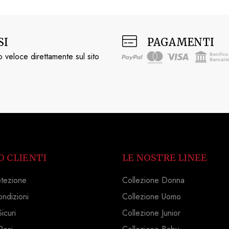
SI
PAGAMENTI
 veloce direttamente sul sito
O CLIENTI
LE NOSTRE LINEE
otezione
Collezione Donna
ondizioni
Collezione Uomo
icuri
Collezione Junior