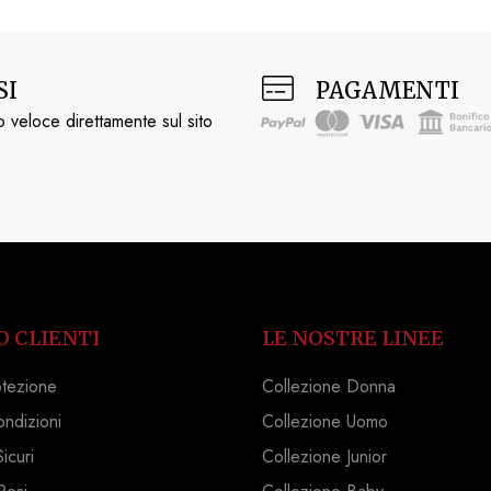
SI
PAGAMENTI
 veloce direttamente sul sito
O CLIENTI
LE NOSTRE LINEE
otezione
Collezione Donna
ondizioni
Collezione Uomo
icuri
Collezione Junior