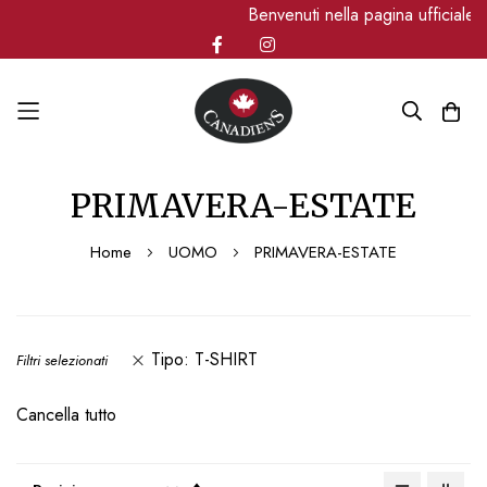
Benvenuti nella pagina ufficiale Ca
Salta
PRIMAVERA-ESTATE
al
contenuto
Home
UOMO
PRIMAVERA-ESTATE
Tipo
T-SHIRT
Filtri selezionati
Cancella tutto
Imposta