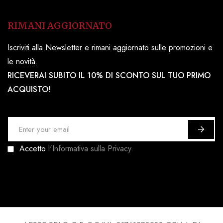
RIMANI AGGIORNATO
Iscriviti alla Newsletter e rimani aggiornato sulle promozioni e
le novità.
RICEVERAI SUBITO IL 10% DI SCONTO SUL TUO PRIMO
ACQUISTO!
I
s
Accetto
l'Informativa sulla Privacy.
c
r
i
v
i
t