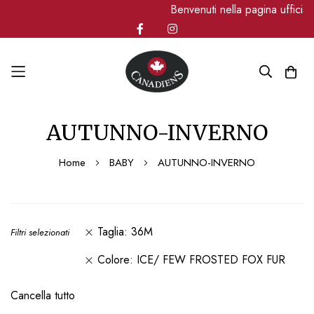
Benvenuti nella pagina uffici
Salta
AUTUNNO-INVERNO
al
contenuto
Home
BABY
AUTUNNO-INVERNO
Taglia
36M
Filtri selezionati
Colore
ICE/ FEW FROSTED FOX FUR
Cancella tutto