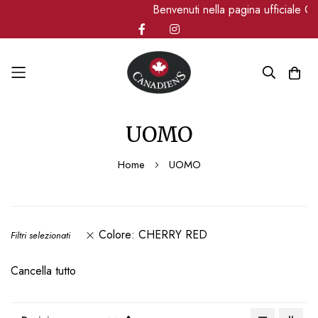
Benvenuti nella pagina ufficiale Can
Salta
UOMO
al
contenuto
Home
UOMO
Colore
CHERRY RED
Filtri selezionati
Cancella tutto
Imposta