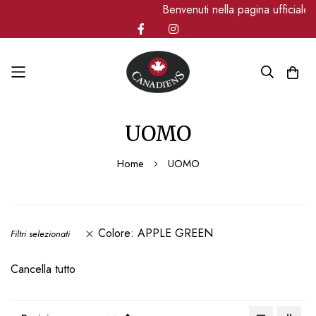
Benvenuti nella pagina ufficiale
Salta
UOMO
al
contenuto
Home
UOMO
Colore
APPLE GREEN
Filtri selezionati
Cancella tutto
Imposta