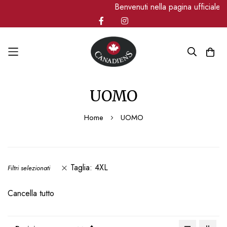
Benvenuti nella pagina ufficiale Canad
Salta
UOMO
al
contenuto
Home
UOMO
Taglia
4XL
Filtri selezionati
Cancella tutto
Imposta